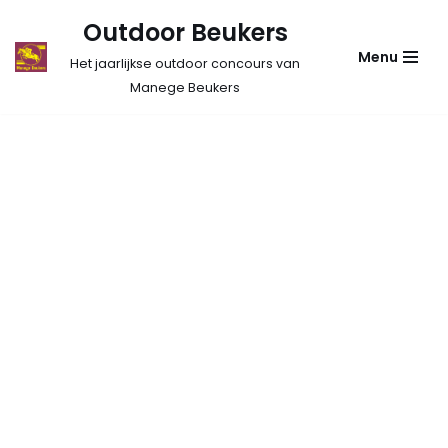
Outdoor Beukers
Ga
Menu
Het jaarlijkse outdoor concours van
naar
Manege Beukers
de
inhoud